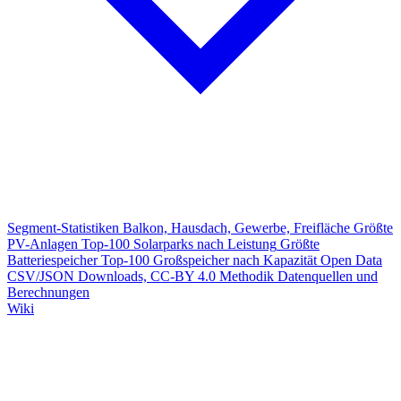
Segment-Statistiken
Balkon, Hausdach, Gewerbe, Freifläche
Größte
PV-Anlagen
Top-100 Solarparks nach Leistung
Größte
Batteriespeicher
Top-100 Großspeicher nach Kapazität
Open Data
CSV/JSON Downloads, CC-BY 4.0
Methodik
Datenquellen und
Berechnungen
Wiki