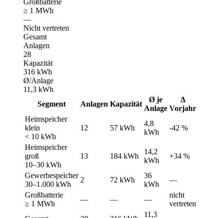
Großbatterie
≥ 1 MWh
—
Nicht vertreten
Gesamt
Anlagen
28
Kapazität
316 kWh
Ø/Anlage
11,3 kWh
Ø je
Δ
Segment
Anlagen
Kapazität
Anlage
Vorjahr
Heimspeicher
4,8
klein
12
57 kWh
-42 %
kWh
< 10 kWh
Heimspeicher
14,2
groß
13
184 kWh
+34 %
kWh
10–30 kWh
Gewerbespeicher
36
2
72 kWh
—
30–1.000 kWh
kWh
Großbatterie
nicht
—
—
—
≥ 1 MWh
vertreten
11,3