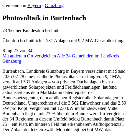
Gemeinde in
Bayern
·
Günzburg
Photovoltaik in Burtenbach
73 % über Bundesdurchschnitt
Überdurchschnittlich – 531 Anlagen mit 9,2 MW Gesamtleistung
Rang
25
von 34
Mit anderem Ort vergleichen
Alle 34 Gemeinden im Landkreis
Günzburg
Burtenbach, Landkreis Günzburg in Bayern verzeichnet mit Stand
2026-07-28 eine installierte Photovoltaik-Leistung von 9,2 MW,
verteilt auf 531 Anlagen – von privaten Dachanlagen bis zu
gewerblichen Solarprojekten und Freiflächenanlagen, laufend
aktualisiert aus dem Marktstammdatenregister der
Bundesnetzagentur, dem amtlichen Register aller Solaranlagen in
Deutschland. Umgerechnet auf die 3.562 Einwohner sind das 2,59
kW pro Kopf, verglichen mit 1,50 kW im bundesweiten Mittel –
Burtenbach liegt damit 73 % über dem Bundeswert. Im Vergleich
der 34 Regionen in diesem Umfeld belegt Burtenbach damit Platz
25 – ein Platz im hinteren Feld mit erkennbarem Aufholpotenzial.
Der Zubau der letzten zwölf Monate liegt bei 0,4 MW, das