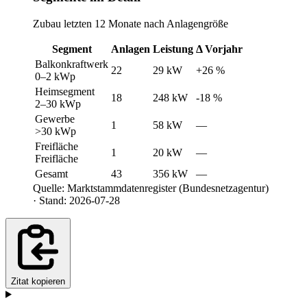
Zubau letzten 12 Monate nach Anlagengröße
Segment
Anlagen
Leistung
Δ Vorjahr
Balkonkraftwerk
22
29 kW
+26 %
0–2 kWp
Heimsegment
18
248 kW
-18 %
2–30 kWp
Gewerbe
1
58 kW
—
>30 kWp
Freifläche
1
20 kW
—
Freifläche
Gesamt
43
356 kW
—
Quelle: Marktstammdatenregister (Bundesnetzagentur)
· Stand: 2026-07-28
Zitat kopieren