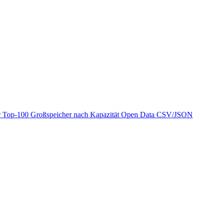
r
Top-100 Großspeicher nach Kapazität
Open Data
CSV/JSON