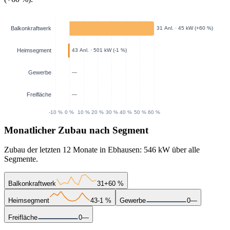
Monatlicher Zubau nach Segment
Zubau der letzten 12 Monate in Ebhausen: 546 kW über alle
Segmente.
Balkonkraftwerk
31
+60 %
Heimsegment
43
-1 %
Gewerbe
0
—
Freifläche
0
—