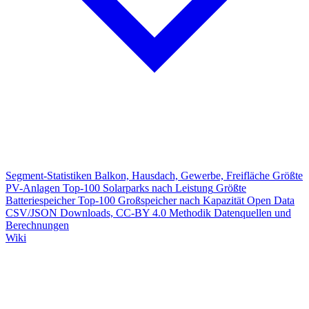
Segment-Statistiken
Balkon, Hausdach, Gewerbe, Freifläche
Größte
PV-Anlagen
Top-100 Solarparks nach Leistung
Größte
Batteriespeicher
Top-100 Großspeicher nach Kapazität
Open Data
CSV/JSON Downloads, CC-BY 4.0
Methodik
Datenquellen und
Berechnungen
Wiki