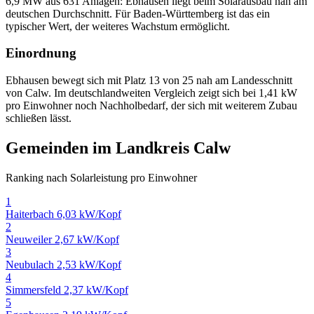
6,9 MW aus 631 Anlagen: Ebhausen liegt beim Solarausbau nah am
deutschen Durchschnitt. Für Baden-Württemberg ist das ein
typischer Wert, der weiteres Wachstum ermöglicht.
Einordnung
Ebhausen bewegt sich mit Platz 13 von 25 nah am Landesschnitt
von Calw. Im deutschlandweiten Vergleich zeigt sich bei 1,41 kW
pro Einwohner noch Nachholbedarf, der sich mit weiterem Zubau
schließen lässt.
Gemeinden im Landkreis Calw
Ranking nach Solarleistung pro Einwohner
1
Haiterbach
6,03 kW/Kopf
2
Neuweiler
2,67 kW/Kopf
3
Neubulach
2,53 kW/Kopf
4
Simmersfeld
2,37 kW/Kopf
5