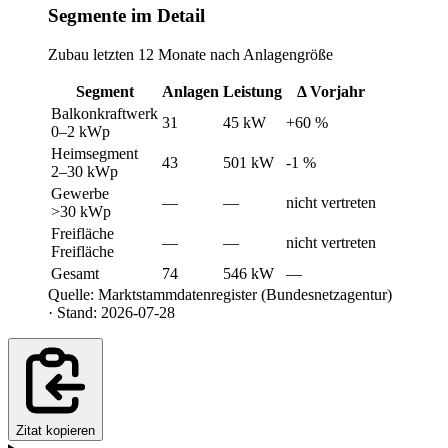
Segmente im Detail
Zubau letzten 12 Monate nach Anlagengröße
Segment
Anlagen
Leistung
Δ Vorjahr
Balkonkraftwerk
31
45 kW
+60 %
0–2 kWp
Heimsegment
43
501 kW
-1 %
2–30 kWp
Gewerbe
—
—
nicht vertreten
>30 kWp
Freifläche
—
—
nicht vertreten
Freifläche
Gesamt
74
546 kW
—
Quelle: Marktstammdatenregister (Bundesnetzagentur)
· Stand: 2026-07-28
Zitat kopieren