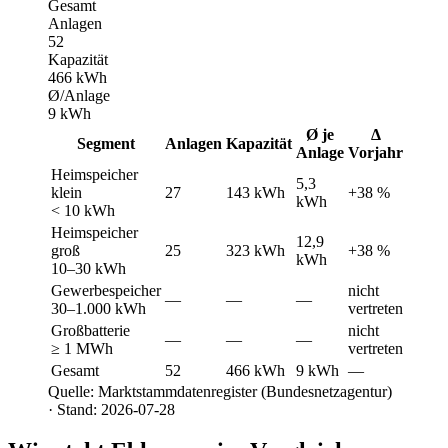
Gesamt
Anlagen
52
Kapazität
466 kWh
Ø/Anlage
9 kWh
Ø je
Δ
Segment
Anlagen
Kapazität
Anlage
Vorjahr
Heimspeicher
5,3
klein
27
143 kWh
+38 %
kWh
< 10 kWh
Heimspeicher
12,9
groß
25
323 kWh
+38 %
kWh
10–30 kWh
Gewerbespeicher
nicht
—
—
—
30–1.000 kWh
vertreten
Großbatterie
nicht
—
—
—
≥ 1 MWh
vertreten
Gesamt
52
466 kWh
9 kWh
—
Quelle: Marktstammdatenregister (Bundesnetzagentur)
· Stand: 2026-07-28