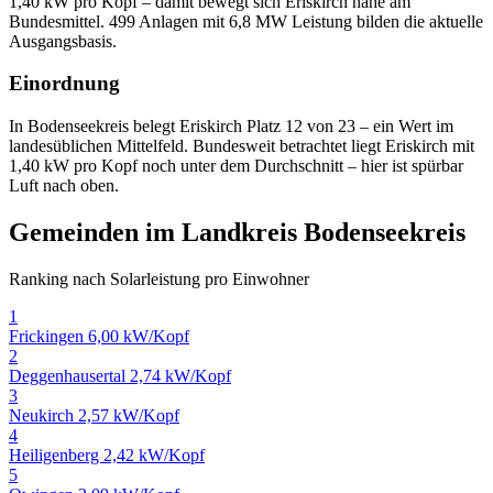
1,40 kW pro Kopf – damit bewegt sich Eriskirch nahe am
Bundesmittel. 499 Anlagen mit 6,8 MW Leistung bilden die aktuelle
Ausgangsbasis.
Einordnung
In Bodenseekreis belegt Eriskirch Platz 12 von 23 – ein Wert im
landesüblichen Mittelfeld. Bundesweit betrachtet liegt Eriskirch mit
1,40 kW pro Kopf noch unter dem Durchschnitt – hier ist spürbar
Luft nach oben.
Gemeinden im Landkreis Bodenseekreis
Ranking nach Solarleistung pro Einwohner
1
Frickingen
6,00 kW/Kopf
2
Deggenhausertal
2,74 kW/Kopf
3
Neukirch
2,57 kW/Kopf
4
Heiligenberg
2,42 kW/Kopf
5