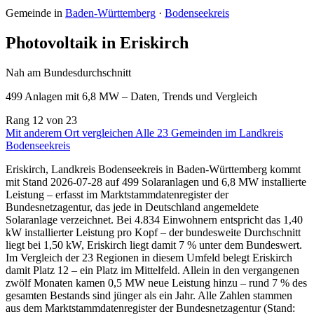
Gemeinde in
Baden-Württemberg
·
Bodenseekreis
Photovoltaik in Eriskirch
Nah am Bundesdurchschnitt
499 Anlagen mit 6,8 MW – Daten, Trends und Vergleich
Rang
12
von 23
Mit anderem Ort vergleichen
Alle 23 Gemeinden im Landkreis
Bodenseekreis
Eriskirch, Landkreis Bodenseekreis in Baden-Württemberg kommt
mit Stand 2026-07-28 auf 499 Solaranlagen und 6,8 MW installierte
Leistung – erfasst im Marktstammdatenregister der
Bundesnetzagentur, das jede in Deutschland angemeldete
Solaranlage verzeichnet. Bei 4.834 Einwohnern entspricht das 1,40
kW installierter Leistung pro Kopf – der bundesweite Durchschnitt
liegt bei 1,50 kW, Eriskirch liegt damit 7 % unter dem Bundeswert.
Im Vergleich der 23 Regionen in diesem Umfeld belegt Eriskirch
damit Platz 12 – ein Platz im Mittelfeld. Allein in den vergangenen
zwölf Monaten kamen 0,5 MW neue Leistung hinzu – rund 7 % des
gesamten Bestands sind jünger als ein Jahr. Alle Zahlen stammen
aus dem Marktstammdatenregister der Bundesnetzagentur (Stand: