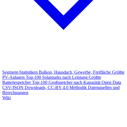
Segment-Statistiken
Balkon, Hausdach, Gewerbe, Freifläche
Größte
PV-Anlagen
Top-100 Solarparks nach Leistung
Größte
Batteriespeicher
Top-100 Großspeicher nach Kapazität
Open Data
CSV/JSON Downloads, CC-BY 4.0
Methodik
Datenquellen und
Berechnungen
Wiki