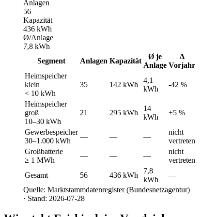
Anlagen
56
Kapazität
436 kWh
Ø/Anlage
7,8 kWh
Ø je
Δ
Segment
Anlagen
Kapazität
Anlage
Vorjahr
Heimspeicher
4,1
klein
35
142 kWh
-42 %
kWh
< 10 kWh
Heimspeicher
14
groß
21
295 kWh
+5 %
kWh
10–30 kWh
Gewerbespeicher
nicht
—
—
—
30–1.000 kWh
vertreten
Großbatterie
nicht
—
—
—
≥ 1 MWh
vertreten
7,8
Gesamt
56
436 kWh
—
kWh
Quelle: Marktstammdatenregister (Bundesnetzagentur)
· Stand: 2026-07-28