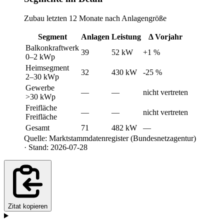
Zubau letzten 12 Monate nach Anlagengröße
Segment
Anlagen
Leistung
Δ Vorjahr
Balkonkraftwerk
39
52 kW
+1 %
0–2 kWp
Heimsegment
32
430 kW
-25 %
2–30 kWp
Gewerbe
—
—
nicht vertreten
>30 kWp
Freifläche
—
—
nicht vertreten
Freifläche
Gesamt
71
482 kW
—
Quelle: Marktstammdatenregister (Bundesnetzagentur)
· Stand: 2026-07-28
Zitat kopieren