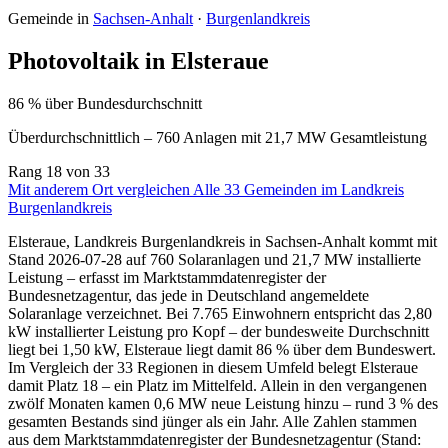
Gemeinde in
Sachsen-Anhalt
·
Burgenlandkreis
Photovoltaik in Elsteraue
86 % über Bundesdurchschnitt
Überdurchschnittlich – 760 Anlagen mit 21,7 MW Gesamtleistung
Rang
18
von 33
Mit anderem Ort vergleichen
Alle 33 Gemeinden im Landkreis
Burgenlandkreis
Elsteraue, Landkreis Burgenlandkreis in Sachsen-Anhalt kommt mit
Stand 2026-07-28 auf 760 Solaranlagen und 21,7 MW installierte
Leistung – erfasst im Marktstammdatenregister der
Bundesnetzagentur, das jede in Deutschland angemeldete
Solaranlage verzeichnet. Bei 7.765 Einwohnern entspricht das 2,80
kW installierter Leistung pro Kopf – der bundesweite Durchschnitt
liegt bei 1,50 kW, Elsteraue liegt damit 86 % über dem Bundeswert.
Im Vergleich der 33 Regionen in diesem Umfeld belegt Elsteraue
damit Platz 18 – ein Platz im Mittelfeld. Allein in den vergangenen
zwölf Monaten kamen 0,6 MW neue Leistung hinzu – rund 3 % des
gesamten Bestands sind jünger als ein Jahr. Alle Zahlen stammen
aus dem Marktstammdatenregister der Bundesnetzagentur (Stand: