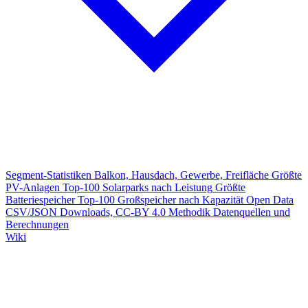
Segment-Statistiken
Balkon, Hausdach, Gewerbe, Freifläche
Größte
PV-Anlagen
Top-100 Solarparks nach Leistung
Größte
Batteriespeicher
Top-100 Großspeicher nach Kapazität
Open Data
CSV/JSON Downloads, CC-BY 4.0
Methodik
Datenquellen und
Berechnungen
Wiki