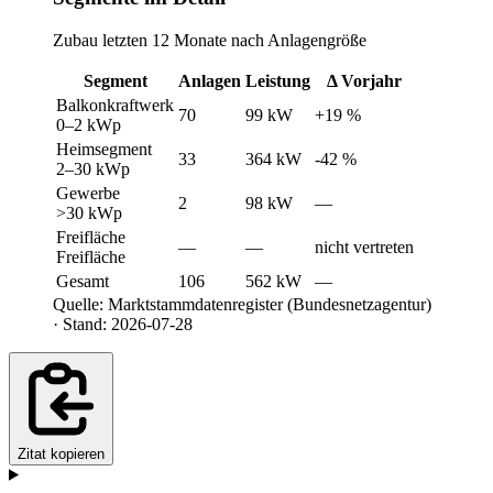
Zubau letzten 12 Monate nach Anlagengröße
Segment
Anlagen
Leistung
Δ Vorjahr
Balkonkraftwerk
70
99 kW
+19 %
0–2 kWp
Heimsegment
33
364 kW
-42 %
2–30 kWp
Gewerbe
2
98 kW
—
>30 kWp
Freifläche
—
—
nicht vertreten
Freifläche
Gesamt
106
562 kW
—
Quelle: Marktstammdatenregister (Bundesnetzagentur)
· Stand: 2026-07-28
Zitat kopieren