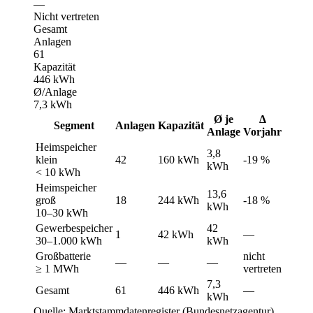
—
Nicht vertreten
Gesamt
Anlagen
61
Kapazität
446 kWh
Ø/Anlage
7,3 kWh
Ø je
Δ
Segment
Anlagen
Kapazität
Anlage
Vorjahr
Heimspeicher
3,8
klein
42
160 kWh
-19 %
kWh
< 10 kWh
Heimspeicher
13,6
groß
18
244 kWh
-18 %
kWh
10–30 kWh
Gewerbespeicher
42
1
42 kWh
—
30–1.000 kWh
kWh
Großbatterie
nicht
—
—
—
≥ 1 MWh
vertreten
7,3
Gesamt
61
446 kWh
—
kWh
Quelle: Marktstammdatenregister (Bundesnetzagentur)