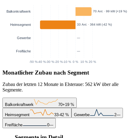
Monatlicher Zubau nach Segment
Zubau der letzten 12 Monate in Elsteraue: 562 kW über alle
Segmente.
Balkonkraftwerk
70
+19 %
Heimsegment
33
-42 %
Gewerbe
2
—
Freifläche
0
—
Segmente im Detail