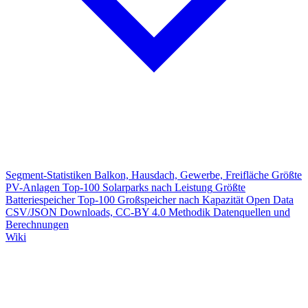
Segment-Statistiken
Balkon, Hausdach, Gewerbe, Freifläche
Größte
PV-Anlagen
Top-100 Solarparks nach Leistung
Größte
Batteriespeicher
Top-100 Großspeicher nach Kapazität
Open Data
CSV/JSON Downloads, CC-BY 4.0
Methodik
Datenquellen und
Berechnungen
Wiki