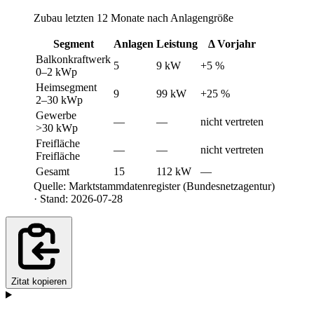
Zubau letzten 12 Monate nach Anlagengröße
Segment
Anlagen
Leistung
Δ Vorjahr
Balkonkraftwerk
5
9 kW
+5 %
0–2 kWp
Heimsegment
9
99 kW
+25 %
2–30 kWp
Gewerbe
—
—
nicht vertreten
>30 kWp
Freifläche
—
—
nicht vertreten
Freifläche
Gesamt
15
112 kW
—
Quelle: Marktstammdatenregister (Bundesnetzagentur)
· Stand: 2026-07-28
Zitat kopieren