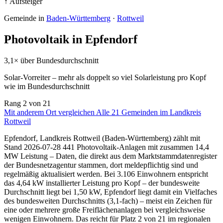
↑ Aufsteiger
Gemeinde in
Baden-Württemberg
·
Rottweil
Photovoltaik in Epfendorf
3,1× über Bundesdurchschnitt
Solar-Vorreiter – mehr als doppelt so viel Solarleistung pro Kopf
wie im Bundesdurchschnitt
Rang
2
von 21
Mit anderem Ort vergleichen
Alle 21 Gemeinden im Landkreis
Rottweil
Epfendorf, Landkreis Rottweil (Baden-Württemberg) zählt mit
Stand 2026-07-28 441 Photovoltaik-Anlagen mit zusammen 14,4
MW Leistung – Daten, die direkt aus dem Marktstammdatenregister
der Bundesnetzagentur stammen, dort meldepflichtig sind und
regelmäßig aktualisiert werden. Bei 3.106 Einwohnern entspricht
das 4,64 kW installierter Leistung pro Kopf – der bundesweite
Durchschnitt liegt bei 1,50 kW, Epfendorf liegt damit ein Vielfaches
des bundesweiten Durchschnitts (3,1-fach) – meist ein Zeichen für
eine oder mehrere große Freiflächenanlagen bei vergleichsweise
wenigen Einwohnern. Das reicht für Platz 2 von 21 im regionalen