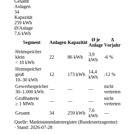
Gesamt
Anlagen
34
Kapazität
259 kWh
Ø/Anlage
7,6 kWh
Ø je
Δ
Segment
Anlagen
Kapazität
Anlage
Vorjahr
Heimspeicher
3,9
klein
22
86 kWh
-6 %
kWh
< 10 kWh
Heimspeicher
14,4
groß
12
173 kWh
-12 %
kWh
10–30 kWh
Gewerbespeicher
nicht
—
—
—
30–1.000 kWh
vertreten
Großbatterie
nicht
—
—
—
≥ 1 MWh
vertreten
7,6
Gesamt
34
259 kWh
—
kWh
Quelle: Marktstammdatenregister (Bundesnetzagentur)
· Stand: 2026-07-28