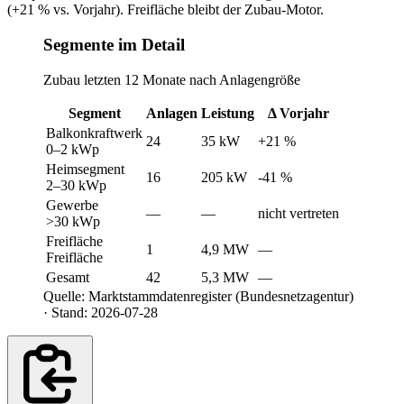
(+21 % vs. Vorjahr). Freifläche bleibt der Zubau-Motor.
Segmente im Detail
Zubau letzten 12 Monate nach Anlagengröße
Segment
Anlagen
Leistung
Δ Vorjahr
Balkonkraftwerk
24
35 kW
+21 %
0–2 kWp
Heimsegment
16
205 kW
-41 %
2–30 kWp
Gewerbe
—
—
nicht vertreten
>30 kWp
Freifläche
1
4,9 MW
—
Freifläche
Gesamt
42
5,3 MW
—
Quelle: Marktstammdatenregister (Bundesnetzagentur)
· Stand: 2026-07-28