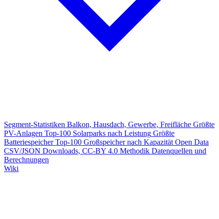
Segment-Statistiken
Balkon, Hausdach, Gewerbe, Freifläche
Größte
PV-Anlagen
Top-100 Solarparks nach Leistung
Größte
Batteriespeicher
Top-100 Großspeicher nach Kapazität
Open Data
CSV/JSON Downloads, CC-BY 4.0
Methodik
Datenquellen und
Berechnungen
Wiki