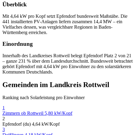
Überblick
Mit 4,64 kW pro Kopf setzt Epfendorf bundesweit Maßstäbe. Die
441 installierten PV-Anlagen liefern zusammen 14,4 MW – ein
Vielfaches dessen, was vergleichbare Regionen in Baden-
Württemberg erreichen.
Einordnung
Innerhalb des Landkreises Rottweil belegt Epfendorf Platz 2 von 21
– ganze 231 % über dem Landesdurchschnitt. Bundesweit betrachtet
gehört Epfendorf mit 4,64 kW pro Einwohner zu den solarstärkeren
Kommunen Deutschlands.
Gemeinden im Landkreis Rottweil
Ranking nach Solarleistung pro Einwohner
1
Zimmern ob Rottweil
5,80 kW/Kopf
2
Epfendorf (du)
4,64 kW/Kopf
3
Deißlingen
4,18 kW/Kopf