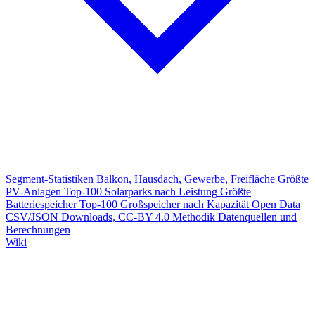
Segment-Statistiken
Balkon, Hausdach, Gewerbe, Freifläche
Größte
PV-Anlagen
Top-100 Solarparks nach Leistung
Größte
Batteriespeicher
Top-100 Großspeicher nach Kapazität
Open Data
CSV/JSON Downloads, CC-BY 4.0
Methodik
Datenquellen und
Berechnungen
Wiki