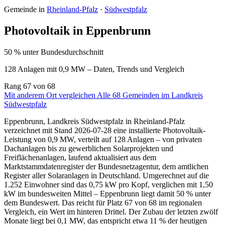
Gemeinde in
Rheinland-Pfalz
·
Südwestpfalz
Photovoltaik in Eppenbrunn
50 % unter Bundesdurchschnitt
128 Anlagen mit 0,9 MW – Daten, Trends und Vergleich
Rang
67
von 68
Mit anderem Ort vergleichen
Alle 68 Gemeinden im Landkreis
Südwestpfalz
Eppenbrunn, Landkreis Südwestpfalz in Rheinland-Pfalz
verzeichnet mit Stand 2026-07-28 eine installierte Photovoltaik-
Leistung von 0,9 MW, verteilt auf 128 Anlagen – von privaten
Dachanlagen bis zu gewerblichen Solarprojekten und
Freiflächenanlagen, laufend aktualisiert aus dem
Marktstammdatenregister der Bundesnetzagentur, dem amtlichen
Register aller Solaranlagen in Deutschland. Umgerechnet auf die
1.252 Einwohner sind das 0,75 kW pro Kopf, verglichen mit 1,50
kW im bundesweiten Mittel – Eppenbrunn liegt damit 50 % unter
dem Bundeswert. Das reicht für Platz 67 von 68 im regionalen
Vergleich, ein Wert im hinteren Drittel. Der Zubau der letzten zwölf
Monate liegt bei 0,1 MW, das entspricht etwa 11 % der heutigen