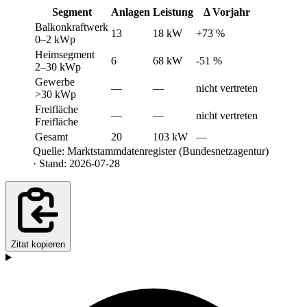
Segment
Anlagen
Leistung
Δ Vorjahr
Balkonkraftwerk
13
18 kW
+73 %
0–2 kWp
Heimsegment
6
68 kW
-51 %
2–30 kWp
Gewerbe
—
—
nicht vertreten
>30 kWp
Freifläche
—
—
nicht vertreten
Freifläche
Gesamt
20
103 kW
—
Quelle: Marktstammdatenregister (Bundesnetzagentur)
· Stand: 2026-07-28
Zitat kopieren