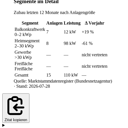
Segmente im Detail
Zubau letzten 12 Monate nach Anlagengröße
Segment
Anlagen
Leistung
Δ Vorjahr
Balkonkraftwerk
7
12 kW
+19 %
0–2 kWp
Heimsegment
8
98 kW
-61 %
2–30 kWp
Gewerbe
—
—
nicht vertreten
>30 kWp
Freifläche
—
—
nicht vertreten
Freifläche
Gesamt
15
110 kW
—
Quelle: Marktstammdatenregister (Bundesnetzagentur)
· Stand: 2026-07-28
Zitat kopieren