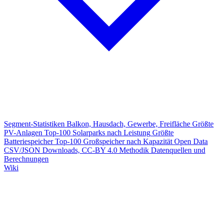
Segment-Statistiken
Balkon, Hausdach, Gewerbe, Freifläche
Größte
PV-Anlagen
Top-100 Solarparks nach Leistung
Größte
Batteriespeicher
Top-100 Großspeicher nach Kapazität
Open Data
CSV/JSON Downloads, CC-BY 4.0
Methodik
Datenquellen und
Berechnungen
Wiki