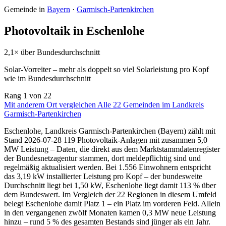
Gemeinde in
Bayern
·
Garmisch-Partenkirchen
Photovoltaik in Eschenlohe
2,1× über Bundesdurchschnitt
Solar-Vorreiter – mehr als doppelt so viel Solarleistung pro Kopf
wie im Bundesdurchschnitt
Rang
1
von 22
Mit anderem Ort vergleichen
Alle 22 Gemeinden im Landkreis
Garmisch-Partenkirchen
Eschenlohe, Landkreis Garmisch-Partenkirchen (Bayern) zählt mit
Stand 2026-07-28 119 Photovoltaik-Anlagen mit zusammen 5,0
MW Leistung – Daten, die direkt aus dem Marktstammdatenregister
der Bundesnetzagentur stammen, dort meldepflichtig sind und
regelmäßig aktualisiert werden. Bei 1.556 Einwohnern entspricht
das 3,19 kW installierter Leistung pro Kopf – der bundesweite
Durchschnitt liegt bei 1,50 kW, Eschenlohe liegt damit 113 % über
dem Bundeswert. Im Vergleich der 22 Regionen in diesem Umfeld
belegt Eschenlohe damit Platz 1 – ein Platz im vorderen Feld. Allein
in den vergangenen zwölf Monaten kamen 0,3 MW neue Leistung
hinzu – rund 5 % des gesamten Bestands sind jünger als ein Jahr.