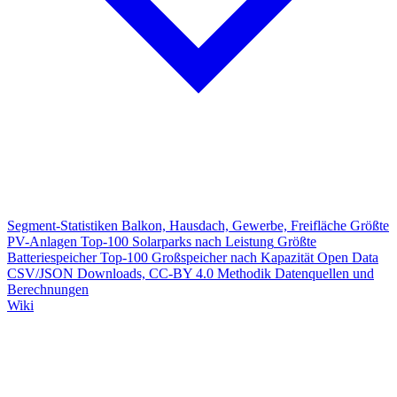
Segment-Statistiken
Balkon, Hausdach, Gewerbe, Freifläche
Größte
PV-Anlagen
Top-100 Solarparks nach Leistung
Größte
Batteriespeicher
Top-100 Großspeicher nach Kapazität
Open Data
CSV/JSON Downloads, CC-BY 4.0
Methodik
Datenquellen und
Berechnungen
Wiki