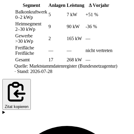
Segment
Anlagen
Leistung
Δ Vorjahr
Balkonkraftwerk
5
7 kW
+51 %
0–2 kWp
Heimsegment
9
90 kW
-36 %
2–30 kWp
Gewerbe
2
165 kW
—
>30 kWp
Freifläche
—
—
nicht vertreten
Freifläche
Gesamt
17
268 kW
—
Quelle: Marktstammdatenregister (Bundesnetzagentur)
· Stand: 2026-07-28
Zitat kopieren