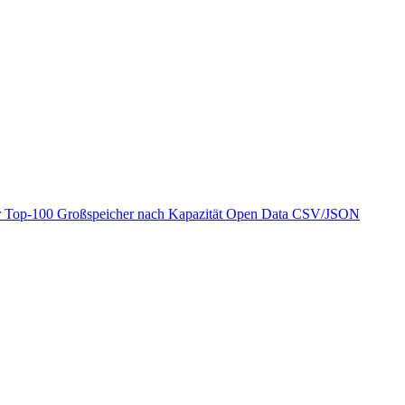
r
Top-100 Großspeicher nach Kapazität
Open Data
CSV/JSON