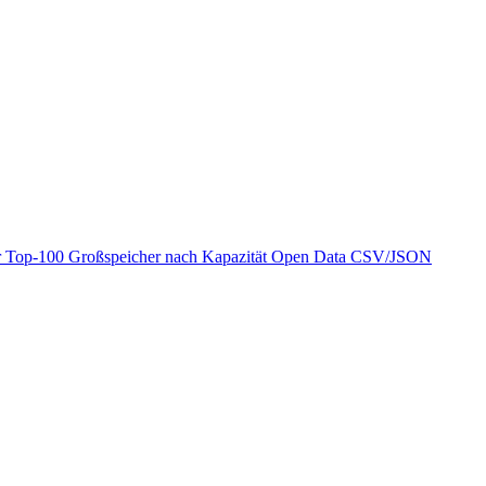
r
Top-100 Großspeicher nach Kapazität
Open Data
CSV/JSON