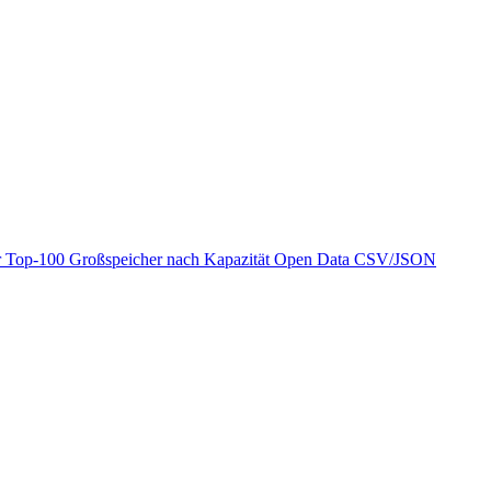
r
Top-100 Großspeicher nach Kapazität
Open Data
CSV/JSON