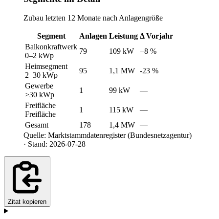
Zubau letzten 12 Monate nach Anlagengröße
Segment
Anlagen
Leistung
Δ Vorjahr
Balkonkraftwerk
79
109 kW
+8 %
0–2 kWp
Heimsegment
95
1,1 MW
-23 %
2–30 kWp
Gewerbe
1
99 kW
—
>30 kWp
Freifläche
1
115 kW
—
Freifläche
Gesamt
178
1,4 MW
—
Quelle: Marktstammdatenregister (Bundesnetzagentur)
· Stand: 2026-07-28
Zitat kopieren