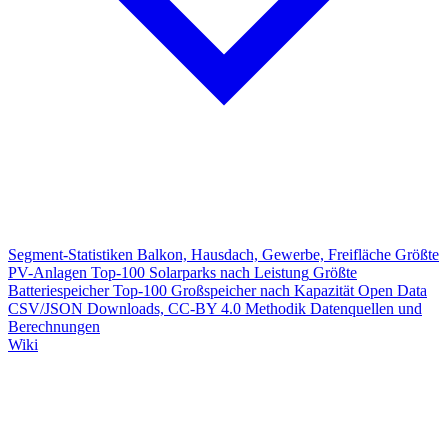
Segment-Statistiken
Balkon, Hausdach, Gewerbe, Freifläche
Größte
PV-Anlagen
Top-100 Solarparks nach Leistung
Größte
Batteriespeicher
Top-100 Großspeicher nach Kapazität
Open Data
CSV/JSON Downloads, CC-BY 4.0
Methodik
Datenquellen und
Berechnungen
Wiki