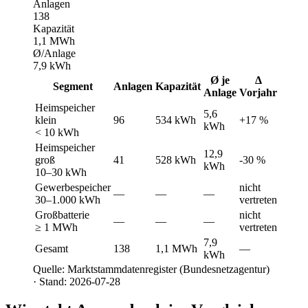
Anlagen
138
Kapazität
1,1 MWh
Ø/Anlage
7,9 kWh
Ø je
Δ
Segment
Anlagen
Kapazität
Anlage
Vorjahr
Heimspeicher
5,6
klein
96
534 kWh
+17 %
kWh
< 10 kWh
Heimspeicher
12,9
groß
41
528 kWh
-30 %
kWh
10–30 kWh
Gewerbespeicher
nicht
—
—
—
30–1.000 kWh
vertreten
Großbatterie
nicht
—
—
—
≥ 1 MWh
vertreten
7,9
Gesamt
138
1,1 MWh
—
kWh
Quelle: Marktstammdatenregister (Bundesnetzagentur)
· Stand: 2026-07-28