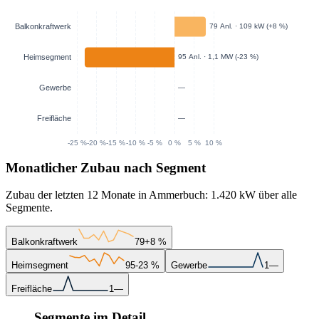
Monatlicher Zubau nach Segment
Zubau der letzten 12 Monate in Ammerbuch: 1.420 kW über alle
Segmente.
Balkonkraftwerk
79
+8 %
Heimsegment
95
-23 %
Gewerbe
1
—
Freifläche
1
—
Segmente im Detail