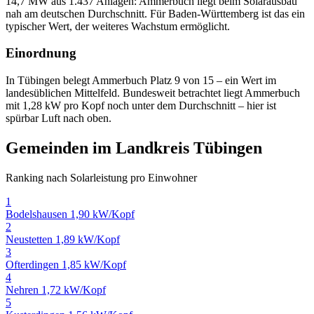
14,7 MW aus 1.437 Anlagen: Ammerbuch liegt beim Solarausbau
nah am deutschen Durchschnitt. Für Baden-Württemberg ist das ein
typischer Wert, der weiteres Wachstum ermöglicht.
Einordnung
In Tübingen belegt Ammerbuch Platz 9 von 15 – ein Wert im
landesüblichen Mittelfeld. Bundesweit betrachtet liegt Ammerbuch
mit 1,28 kW pro Kopf noch unter dem Durchschnitt – hier ist
spürbar Luft nach oben.
Gemeinden im Landkreis Tübingen
Ranking nach Solarleistung pro Einwohner
1
Bodelshausen
1,90 kW/Kopf
2
Neustetten
1,89 kW/Kopf
3
Ofterdingen
1,85 kW/Kopf
4
Nehren
1,72 kW/Kopf
5