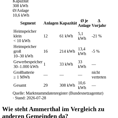
Kapazität
308 kWh
Ø/Anlage
10,6 kWh
Ø je
Δ
Segment
Anlagen
Kapazität
Anlage
Vorjahr
Heimspeicher
5,1
klein
12
61 kWh
-21 %
kWh
< 10 kWh
Heimspeicher
13,4
groß
16
214 kWh
-5 %
kWh
10–30 kWh
Gewerbespeicher
33
1
33 kWh
—
30–1.000 kWh
kWh
Großbatterie
nicht
—
—
—
≥ 1 MWh
vertreten
10,6
Gesamt
29
308 kWh
—
kWh
Quelle: Marktstammdatenregister (Bundesnetzagentur)
· Stand: 2026-07-28
Wie steht Ammerthal im Vergleich zu
anderen Gemeinden da?