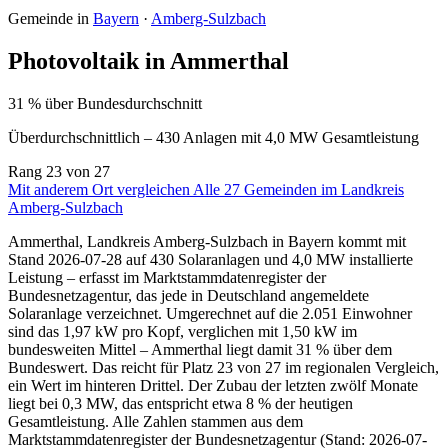
Gemeinde in
Bayern
·
Amberg-Sulzbach
Photovoltaik in Ammerthal
31 % über Bundesdurchschnitt
Überdurchschnittlich – 430 Anlagen mit 4,0 MW Gesamtleistung
Rang
23
von 27
Mit anderem Ort vergleichen
Alle 27 Gemeinden im Landkreis
Amberg-Sulzbach
Ammerthal, Landkreis Amberg-Sulzbach in Bayern kommt mit
Stand 2026-07-28 auf 430 Solaranlagen und 4,0 MW installierte
Leistung – erfasst im Marktstammdatenregister der
Bundesnetzagentur, das jede in Deutschland angemeldete
Solaranlage verzeichnet. Umgerechnet auf die 2.051 Einwohner
sind das 1,97 kW pro Kopf, verglichen mit 1,50 kW im
bundesweiten Mittel – Ammerthal liegt damit 31 % über dem
Bundeswert. Das reicht für Platz 23 von 27 im regionalen Vergleich,
ein Wert im hinteren Drittel. Der Zubau der letzten zwölf Monate
liegt bei 0,3 MW, das entspricht etwa 8 % der heutigen
Gesamtleistung. Alle Zahlen stammen aus dem
Marktstammdatenregister der Bundesnetzagentur (Stand: 2026-07-