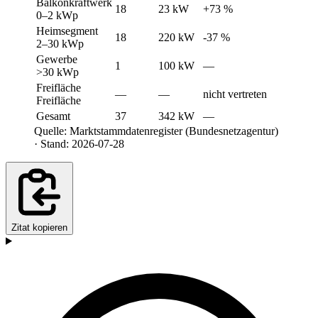
Balkonkraftwerk
18
23 kW
+73 %
0–2 kWp
Heimsegment
18
220 kW
-37 %
2–30 kWp
Gewerbe
1
100 kW
—
>30 kWp
Freifläche
—
—
nicht vertreten
Freifläche
Gesamt
37
342 kW
—
Quelle: Marktstammdatenregister (Bundesnetzagentur)
· Stand: 2026-07-28
Zitat kopieren