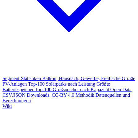
Segment-Statistiken
Balkon, Hausdach, Gewerbe, Freifläche
Größte
PV-Anlagen
Top-100 Solarparks nach Leistung
Größte
Batteriespeicher
Top-100 Großspeicher nach Kapazität
Open Data
CSV/JSON Downloads, CC-BY 4.0
Methodik
Datenquellen und
Berechnungen
Wiki