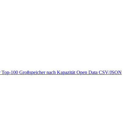
r
Top-100 Großspeicher nach Kapazität
Open Data
CSV/JSON