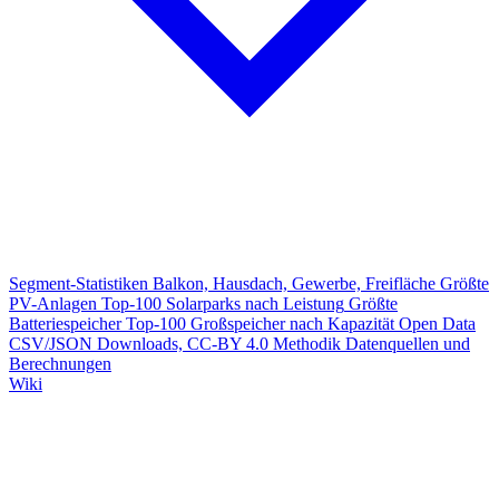
Segment-Statistiken
Balkon, Hausdach, Gewerbe, Freifläche
Größte
PV-Anlagen
Top-100 Solarparks nach Leistung
Größte
Batteriespeicher
Top-100 Großspeicher nach Kapazität
Open Data
CSV/JSON Downloads, CC-BY 4.0
Methodik
Datenquellen und
Berechnungen
Wiki