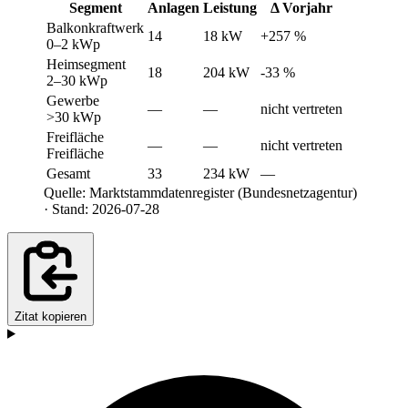
Segment
Anlagen
Leistung
Δ Vorjahr
Balkonkraftwerk
14
18 kW
+257 %
0–2 kWp
Heimsegment
18
204 kW
-33 %
2–30 kWp
Gewerbe
—
—
nicht vertreten
>30 kWp
Freifläche
—
—
nicht vertreten
Freifläche
Gesamt
33
234 kW
—
Quelle: Marktstammdatenregister (Bundesnetzagentur)
· Stand: 2026-07-28
Zitat kopieren