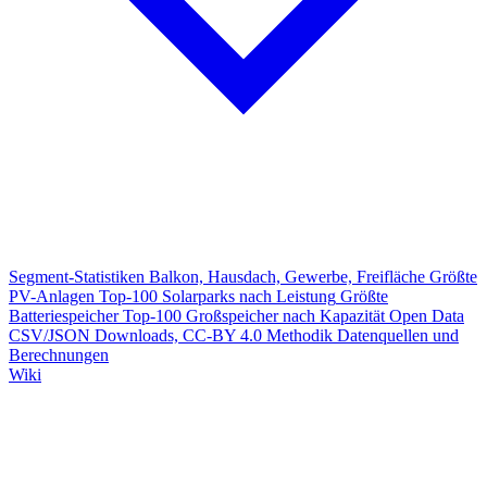
Segment-Statistiken
Balkon, Hausdach, Gewerbe, Freifläche
Größte
PV-Anlagen
Top-100 Solarparks nach Leistung
Größte
Batteriespeicher
Top-100 Großspeicher nach Kapazität
Open Data
CSV/JSON Downloads, CC-BY 4.0
Methodik
Datenquellen und
Berechnungen
Wiki