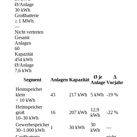
Ø/Anlage
30 kWh
Großbatterie
≥ 1 MWh
—
Nicht vertreten
Gesamt
Anlagen
60
Kapazität
454 kWh
Ø/Anlage
7,6 kWh
Ø je
Δ
Segment
Anlagen
Kapazität
Anlage
Vorjahr
Heimspeicher
klein
43
217 kWh
5 kWh
-19 %
< 10 kWh
Heimspeicher
12,9
groß
16
207 kWh
-22 %
kWh
10–30 kWh
Gewerbespeicher
30
1
30 kWh
—
30–1.000 kWh
kWh
Großbatterie
nicht