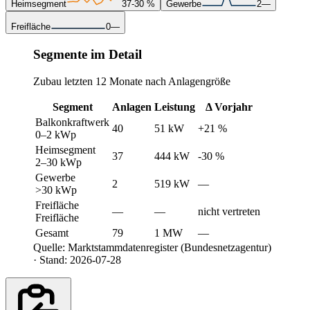
Heimsegment
37
-30 %
Gewerbe
2
—
Freifläche
0
—
Segmente im Detail
Zubau letzten 12 Monate nach Anlagengröße
Segment
Anlagen
Leistung
Δ Vorjahr
Balkonkraftwerk
40
51 kW
+21 %
0–2 kWp
Heimsegment
37
444 kW
-30 %
2–30 kWp
Gewerbe
2
519 kW
—
>30 kWp
Freifläche
—
—
nicht vertreten
Freifläche
Gesamt
79
1 MW
—
Quelle: Marktstammdatenregister (Bundesnetzagentur)
· Stand: 2026-07-28