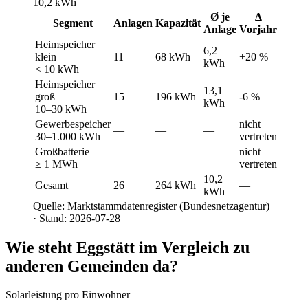
10,2 kWh
Ø je
Δ
Segment
Anlagen
Kapazität
Anlage
Vorjahr
Heimspeicher
6,2
klein
11
68 kWh
+20 %
kWh
< 10 kWh
Heimspeicher
13,1
groß
15
196 kWh
-6 %
kWh
10–30 kWh
Gewerbespeicher
nicht
—
—
—
30–1.000 kWh
vertreten
Großbatterie
nicht
—
—
—
≥ 1 MWh
vertreten
10,2
Gesamt
26
264 kWh
—
kWh
Quelle: Marktstammdatenregister (Bundesnetzagentur)
· Stand: 2026-07-28
Wie steht Eggstätt im Vergleich zu
anderen Gemeinden da?
Solarleistung pro Einwohner