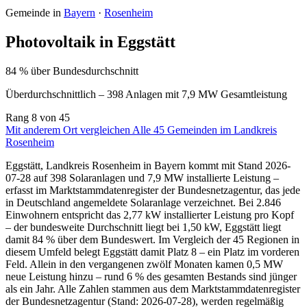
Gemeinde in
Bayern
·
Rosenheim
Photovoltaik in Eggstätt
84 % über Bundesdurchschnitt
Überdurchschnittlich – 398 Anlagen mit 7,9 MW Gesamtleistung
Rang
8
von 45
Mit anderem Ort vergleichen
Alle 45 Gemeinden im Landkreis
Rosenheim
Eggstätt, Landkreis Rosenheim in Bayern kommt mit Stand 2026-
07-28 auf 398 Solaranlagen und 7,9 MW installierte Leistung –
erfasst im Marktstammdatenregister der Bundesnetzagentur, das jede
in Deutschland angemeldete Solaranlage verzeichnet. Bei 2.846
Einwohnern entspricht das 2,77 kW installierter Leistung pro Kopf
– der bundesweite Durchschnitt liegt bei 1,50 kW, Eggstätt liegt
damit 84 % über dem Bundeswert. Im Vergleich der 45 Regionen in
diesem Umfeld belegt Eggstätt damit Platz 8 – ein Platz im vorderen
Feld. Allein in den vergangenen zwölf Monaten kamen 0,5 MW
neue Leistung hinzu – rund 6 % des gesamten Bestands sind jünger
als ein Jahr. Alle Zahlen stammen aus dem Marktstammdatenregister
der Bundesnetzagentur (Stand: 2026-07-28), werden regelmäßig