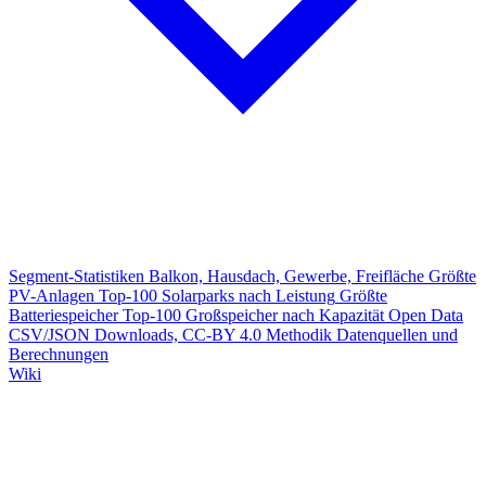
Segment-Statistiken
Balkon, Hausdach, Gewerbe, Freifläche
Größte
PV-Anlagen
Top-100 Solarparks nach Leistung
Größte
Batteriespeicher
Top-100 Großspeicher nach Kapazität
Open Data
CSV/JSON Downloads, CC-BY 4.0
Methodik
Datenquellen und
Berechnungen
Wiki