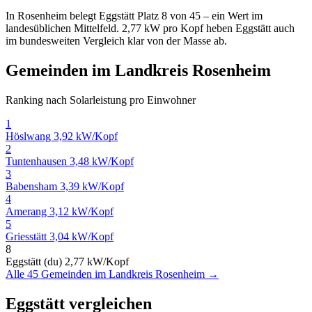
In Rosenheim belegt Eggstätt Platz 8 von 45 – ein Wert im
landesüblichen Mittelfeld. 2,77 kW pro Kopf heben Eggstätt auch
im bundesweiten Vergleich klar von der Masse ab.
Gemeinden im Landkreis Rosenheim
Ranking nach Solarleistung pro Einwohner
1
Höslwang
3,92 kW/Kopf
2
Tuntenhausen
3,48 kW/Kopf
3
Babensham
3,39 kW/Kopf
4
Amerang
3,12 kW/Kopf
5
Griesstätt
3,04 kW/Kopf
8
Eggstätt (du)
2,77 kW/Kopf
Alle 45 Gemeinden im Landkreis Rosenheim →
Eggstätt vergleichen