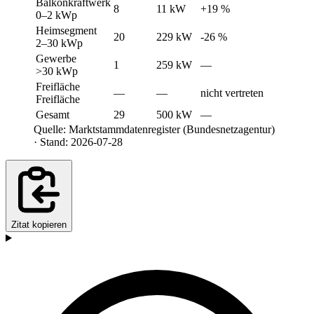
Balkonkraftwerk
8
11 kW
+19 %
0–2 kWp
Heimsegment
20
229 kW
-26 %
2–30 kWp
Gewerbe
1
259 kW
—
>30 kWp
Freifläche
—
—
nicht vertreten
Freifläche
Gesamt
29
500 kW
—
Quelle: Marktstammdatenregister (Bundesnetzagentur)
· Stand: 2026-07-28
Zitat kopieren