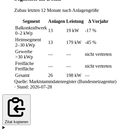
Zubau letzten 12 Monate nach Anlagengröße
Segment
Anlagen
Leistung
Δ Vorjahr
Balkonkraftwerk
13
19 kW
-17 %
0–2 kWp
Heimsegment
13
179 kW
-45 %
2–30 kWp
Gewerbe
—
—
nicht vertreten
>30 kWp
Freifläche
—
—
nicht vertreten
Freifläche
Gesamt
26
198 kW
—
Quelle: Marktstammdatenregister (Bundesnetzagentur)
· Stand: 2026-07-28
Zitat kopieren