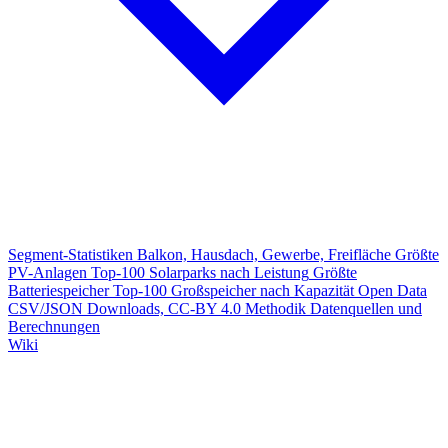
Segment-Statistiken
Balkon, Hausdach, Gewerbe, Freifläche
Größte
PV-Anlagen
Top-100 Solarparks nach Leistung
Größte
Batteriespeicher
Top-100 Großspeicher nach Kapazität
Open Data
CSV/JSON Downloads, CC-BY 4.0
Methodik
Datenquellen und
Berechnungen
Wiki