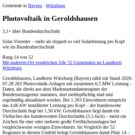
Gemeinde in
Bayern
·
Würzburg
Photovoltaik in Geroldshausen
3,1× über Bundesdurchschnitt
Solar-Vorreiter – mehr als doppelt so viel Solarleistung pro Kopf
wie im Bundesdurchschnitt
Rang
14
von 52
Mit anderem Ort vergleichen
Alle 52 Gemeinden im Landkreis
Würzburg
Geroldshausen, Landkreis Würzburg (Bayern) zählt mit Stand 2026-
07-28 282 Photovoltaik-Anlagen mit zusammen 6,5 MW Leistung –
Daten, die direkt aus dem Marktstammdatenregister der
Bundesnetzagentur stammen, dort meldepflichtig sind und
regelmäßig aktualisiert werden. Bei 1.393 Einwohnern entspricht
das 4,66 kW installierter Leistung pro Kopf – der bundesweite
Durchschnitt liegt bei 1,50 kW, Geroldshausen liegt damit ein
Vielfaches des bundesweiten Durchschnitts (3,1-fach) – meist ein
Zeichen für eine oder mehrere große Freiflächenanlagen bei
vergleichsweise wenigen Einwohnern. Im Vergleich der 52
Regionen in diesem Umfeld belegt Geroldshausen damit Platz 14 –