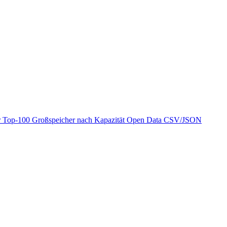
r
Top-100 Großspeicher nach Kapazität
Open Data
CSV/JSON