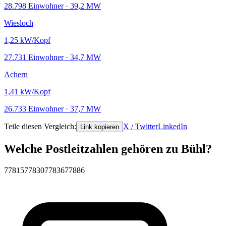
28.798 Einwohner · 39,2 MW
Wiesloch
1,25
kW/Kopf
27.731 Einwohner · 34,7 MW
Achern
1,41
kW/Kopf
26.733 Einwohner · 37,7 MW
Teile diesen Vergleich:
X / Twitter
LinkedIn
Link kopieren
Welche Postleitzahlen gehören zu Bühl?
77815
77830
77836
77886