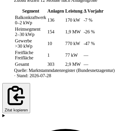
Zubau letzten 12 Monate nach Anlagengröße
Segment
Anlagen
Leistung
Δ Vorjahr
Balkonkraftwerk
136
170 kW
-7 %
0–2 kWp
Heimsegment
154
1,9 MW
-26 %
2–30 kWp
Gewerbe
10
770 kW
-47 %
>30 kWp
Freifläche
1
77 kW
—
Freifläche
Gesamt
303
2,9 MW
—
Quelle: Marktstammdatenregister (Bundesnetzagentur)
· Stand: 2026-07-28
Zitat kopieren