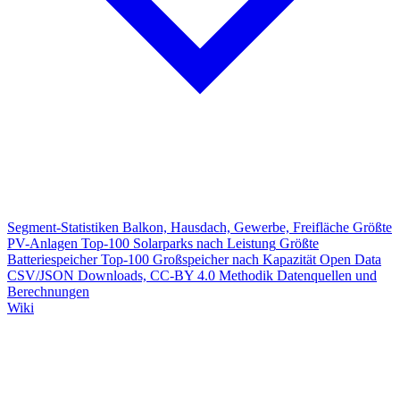
Segment-Statistiken
Balkon, Hausdach, Gewerbe, Freifläche
Größte
PV-Anlagen
Top-100 Solarparks nach Leistung
Größte
Batteriespeicher
Top-100 Großspeicher nach Kapazität
Open Data
CSV/JSON Downloads, CC-BY 4.0
Methodik
Datenquellen und
Berechnungen
Wiki