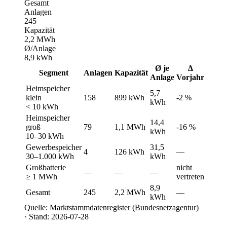
Gesamt
Anlagen
245
Kapazität
2,2 MWh
Ø/Anlage
8,9 kWh
Ø je
Δ
Segment
Anlagen
Kapazität
Anlage
Vorjahr
Heimspeicher
5,7
klein
158
899 kWh
-2 %
kWh
< 10 kWh
Heimspeicher
14,4
groß
79
1,1 MWh
-16 %
kWh
10–30 kWh
Gewerbespeicher
31,5
4
126 kWh
—
30–1.000 kWh
kWh
Großbatterie
nicht
—
—
—
≥ 1 MWh
vertreten
8,9
Gesamt
245
2,2 MWh
—
kWh
Quelle: Marktstammdatenregister (Bundesnetzagentur)
· Stand: 2026-07-28