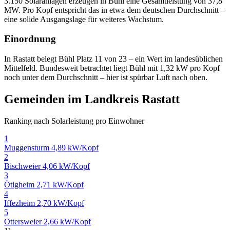
3.150 Solaranlagen erzeugen in Bühl eine Gesamtleistung von 37,8
MW. Pro Kopf entspricht das in etwa dem deutschen Durchschnitt –
eine solide Ausgangslage für weiteres Wachstum.
Einordnung
In Rastatt belegt Bühl Platz 11 von 23 – ein Wert im landesüblichen
Mittelfeld. Bundesweit betrachtet liegt Bühl mit 1,32 kW pro Kopf
noch unter dem Durchschnitt – hier ist spürbar Luft nach oben.
Gemeinden im Landkreis Rastatt
Ranking nach Solarleistung pro Einwohner
1
Muggensturm
4,89 kW/Kopf
2
Bischweier
4,06 kW/Kopf
3
Ötigheim
2,71 kW/Kopf
4
Iffezheim
2,70 kW/Kopf
5
Ottersweier
2,66 kW/Kopf