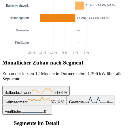
Monatlicher Zubau nach Segment
Zubau der letzten 12 Monate in Durmersheim: 1.396 kW über alle
Segmente.
Balkonkraftwerk
61
+4 %
Heimsegment
87
-16 %
Gewerbe
4
—
Freifläche
0
—
Segmente im Detail