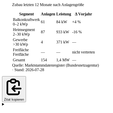
Zubau letzten 12 Monate nach Anlagengröße
Segment
Anlagen
Leistung
Δ Vorjahr
Balkonkraftwerk
61
84 kW
+4 %
0–2 kWp
Heimsegment
87
933 kW
-16 %
2–30 kWp
Gewerbe
4
371 kW
—
>30 kWp
Freifläche
—
—
nicht vertreten
Freifläche
Gesamt
154
1,4 MW
—
Quelle: Marktstammdatenregister (Bundesnetzagentur)
· Stand: 2026-07-28
Zitat kopieren