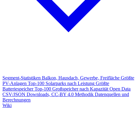
Segment-Statistiken
Balkon, Hausdach, Gewerbe, Freifläche
Größte
PV-Anlagen
Top-100 Solarparks nach Leistung
Größte
Batteriespeicher
Top-100 Großspeicher nach Kapazität
Open Data
CSV/JSON Downloads, CC-BY 4.0
Methodik
Datenquellen und
Berechnungen
Wiki