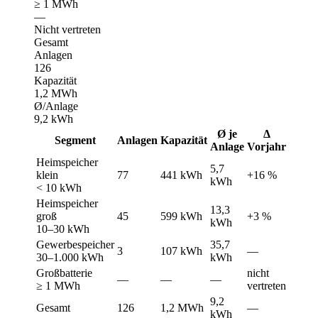
≥ 1 MWh
—
Nicht vertreten
Gesamt
Anlagen
126
Kapazität
1,2 MWh
Ø/Anlage
9,2 kWh
Ø je
Δ
Segment
Anlagen
Kapazität
Anlage
Vorjahr
Heimspeicher
5,7
klein
77
441 kWh
+16 %
kWh
< 10 kWh
Heimspeicher
13,3
groß
45
599 kWh
+3 %
kWh
10–30 kWh
Gewerbespeicher
35,7
3
107 kWh
—
30–1.000 kWh
kWh
Großbatterie
nicht
—
—
—
≥ 1 MWh
vertreten
9,2
Gesamt
126
1,2 MWh
—
kWh