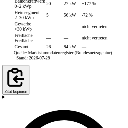
Balkonkraftwerk
20
27 kW
+177 %
0–2 kWp
Heimsegment
5
56 kW
-72 %
2–30 kWp
Gewerbe
—
—
nicht vertreten
>30 kWp
Freifläche
—
—
nicht vertreten
Freifläche
Gesamt
26
84 kW
—
Quelle: Marktstammdatenregister (Bundesnetzagentur)
· Stand: 2026-07-28
Zitat kopieren