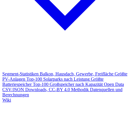
Segment-Statistiken
Balkon, Hausdach, Gewerbe, Freifläche
Größte
PV-Anlagen
Top-100 Solarparks nach Leistung
Größte
Batteriespeicher
Top-100 Großspeicher nach Kapazität
Open Data
CSV/JSON Downloads, CC-BY 4.0
Methodik
Datenquellen und
Berechnungen
Wiki