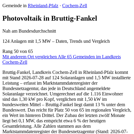
Gemeinde in
Rheinland-Pfalz
·
Cochem-Zell
Photovoltaik in Bruttig-Fankel
Nah am Bundesdurchschnitt
124 Anlagen mit 1,5 MW – Daten, Trends und Vergleich
Rang
50
von 65
Mit anderem Ort vergleichen
Alle 65 Gemeinden im Landkreis
Cochem-Zell
Bruttig-Fankel, Landkreis Cochem-Zell in Rheinland-Pfalz kommt
mit Stand 2026-07-28 auf 124 Solaranlagen und 1,5 MW installierte
Leistung – erfasst im Marktstammdatenregister der
Bundesnetzagentur, das jede in Deutschland angemeldete
Solaranlage verzeichnet. Umgerechnet auf die 1.116 Einwohner
sind das 1,30 kW pro Kopf, verglichen mit 1,50 kW im
bundesweiten Mittel – Bruttig-Fankel liegt damit 13 % unter dem
Bundeswert. Das reicht für Platz 50 von 65 im regionalen Vergleich,
ein Wert im hinteren Drittel. Der Zubau der letzten zwölf Monate
liegt bei 0,1 MW, das entspricht etwa 6 % der heutigen
Gesamtleistung. Alle Zahlen stammen aus dem
Marktstammdatenregister der Bundesnetzagentur (Stand: 2026-07-