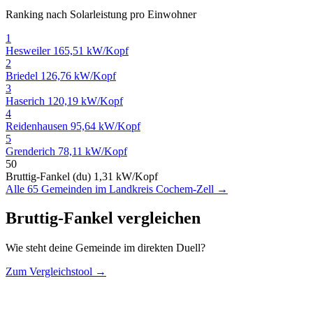
Ranking nach Solarleistung pro Einwohner
1
Hesweiler
165,51 kW/Kopf
2
Briedel
126,76 kW/Kopf
3
Haserich
120,19 kW/Kopf
4
Reidenhausen
95,64 kW/Kopf
5
Grenderich
78,11 kW/Kopf
50
Bruttig-Fankel (du)
1,31 kW/Kopf
Alle 65 Gemeinden im Landkreis Cochem-Zell →
Bruttig-Fankel vergleichen
Wie steht deine Gemeinde im direkten Duell?
Zum Vergleichstool →