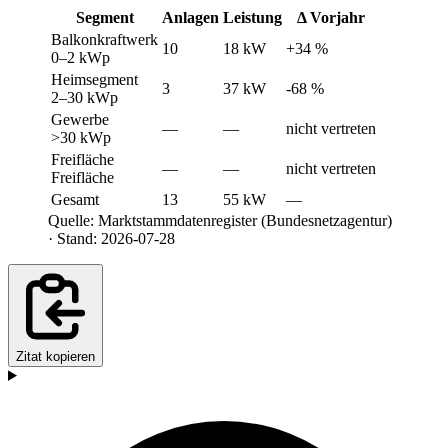
Segment
Anlagen
Leistung
Δ Vorjahr
Balkonkraftwerk
10
18 kW
+34 %
0–2 kWp
Heimsegment
3
37 kW
-68 %
2–30 kWp
Gewerbe
—
—
nicht vertreten
>30 kWp
Freifläche
—
—
nicht vertreten
Freifläche
Gesamt
13
55 kW
—
Quelle: Marktstammdatenregister (Bundesnetzagentur)
· Stand: 2026-07-28
Zitat kopieren