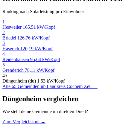
Ranking nach Solarleistung pro Einwohner
1
Hesweiler
165,51 kW/Kopf
2
Briedel
126,76 kW/Kopf
3
Haserich
120,19 kW/Kopf
4
Reidenhausen
95,64 kW/Kopf
5
Grenderich
78,11 kW/Kopf
45
Düngenheim (du)
1,53 kW/Kopf
Alle 65 Gemeinden im Landkreis Cochem-Zell →
Düngenheim vergleichen
Wie steht deine Gemeinde im direkten Duell?
Zum Vergleichstool →