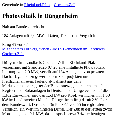
Gemeinde in
Rheinland-Pfalz
·
Cochem-Zell
Photovoltaik in Düngenheim
Nah am Bundesdurchschnitt
184 Anlagen mit 2,0 MW – Daten, Trends und Vergleich
Rang
45
von 65
Mit anderem Ort vergleichen
Alle 65 Gemeinden im Landkreis
Cochem-Zell
Düngenheim, Landkreis Cochem-Zell in Rheinland-Pfalz
verzeichnet mit Stand 2026-07-28 eine installierte Photovoltaik-
Leistung von 2,0 MW, verteilt auf 184 Anlagen – von privaten
Dachanlagen bis zu gewerblichen Solarprojekten und
Freiflächenanlagen, laufend aktualisiert aus dem
Marktstammdatenregister der Bundesnetzagentur, dem amtlichen
Register aller Solaranlagen in Deutschland. Umgerechnet auf die
1.302 Einwohner sind das 1,53 kW pro Kopf, verglichen mit 1,50
kW im bundesweiten Mittel – Düngenheim liegt damit 2 % über
dem Bundeswert. Das reicht für Platz 45 von 65 im regionalen
Vergleich, ein Wert im hinteren Drittel. Der Zubau der letzten zwölf
Monate liegt bei 0,1 MW, das entspricht etwa 3 % der heutigen