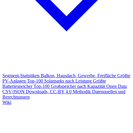
Segment-Statistiken
Balkon, Hausdach, Gewerbe, Freifläche
Größte
PV-Anlagen
Top-100 Solarparks nach Leistung
Größte
Batteriespeicher
Top-100 Großspeicher nach Kapazität
Open Data
CSV/JSON Downloads, CC-BY 4.0
Methodik
Datenquellen und
Berechnungen
Wiki